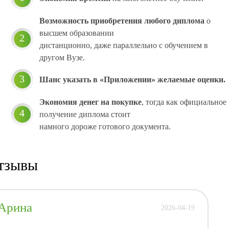
Возможность приобретения любого диплома
о
высшем образовании
2
дистанционно, даже параллельно с обучением в
другом Вузе.
3
Шанс указать в «Приложении» желаемые оценки.
Экономия денег на покупке
, тогда как официальное
4
получение диплома стоит
намного дороже готового документа.
тзывы
Арина
Анже
2026-04-19