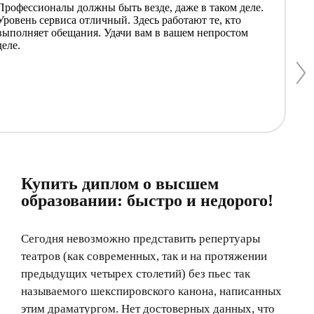
Профессионалы должны быть везде, даже в таком деле.
Вначале 
Уровень сервиса отличный. Здесь работают те, кто
не знала
выполняет обещания. Удачи вам в вашем непростом
все волн
деле.
работают
любом во
Спасибо 
Купить диплом о высшем
образовании: быстро и недорого!
Сегодня невозможно представить репертуары
театров (как современных, так и на протяжении
предыдущих четырех столетий) без пьес так
называемого шекспировского канона, написанных
этим драматургом. Нет достоверных данных, что