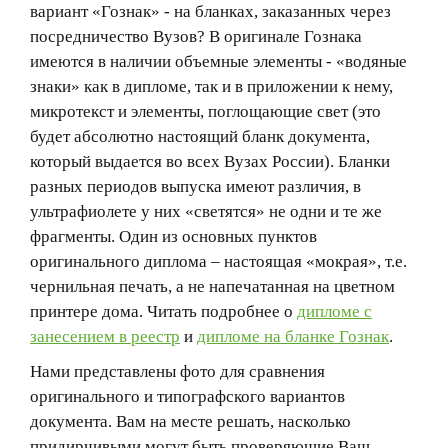
вариант «Гознак» - на бланках, заказанных через
посредничество Вузов? В оригинале Гознака
имеются в наличии объемные элементы - «водяные
знаки» как в дипломе, так и в приложении к нему,
микротекст и элементы, поглощающие свет (это
будет абсолютно настоящий бланк документа,
который выдается во всех Вузах России). Бланки
разных периодов выпуска имеют различия, в
ультрафиолете у них «светятся» не одни и те же
фрагменты. Один из основных пунктов
оригинального диплома – настоящая «мокрая», т.е.
чернильная печать, а не напечатанная на цветном
принтере дома. Читать подробнее о
дипломе с
занесением в реестр
и
дипломе на бланке Гознак
.
Нами представлены фото для сравнения
оригинального и типографского вариантов
документа. Вам на месте решать, насколько
придирчивыми могут быть проверяющие Ваш