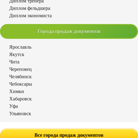
Диплом тренера
Диплом фельдшера
Диплом экономиста
Города продаж документов
Ярославль
Якутск
Чита
Череповец
Челябинск
Чебоксары
Химки
Хабаровск
Уфа
Ульяновск
Все города продаж документов