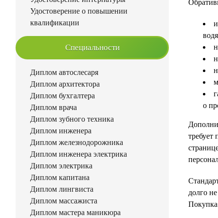
Обративш
Удостоверение о повышении
квалификации
и
водя
Специальности
н
н
н
Диплом автослесаря
м
Диплом архитектора
г
Диплом бухгалтера
о пр
Диплом врача
Диплом зубного техника
Дополни
Диплом инженера
требует 
Диплом железнодорожника
странице
Диплом инженера электрика
персонал
Диплом электрика
Диплом капитана
Стандарт
Диплом лингвиста
долго не
Диплом массажиста
Покупка 
Диплом мастера маникюра