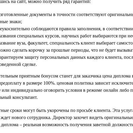
ись на сайт, можно получить ряд гарантий:
зготовленные документы в точности соответствуют оригинальн
ные знаки;
еукоснительно соблюдаются правила заполнения, в соответстви
азвания специальных курсов, научных работ выбираются при не
азвание вуза, факультет, специальность клиент выбирает самосто
ожно сделать корочку за прошлые периоды, что не будет вызыват
арантируем защиту персональных данных каждого клиента, после
оведенной сделке.
тельным приятным бонусом станет для заказчика цена диплома 
предоплату в размере 100%. ценовая политика зависит исключит
 или индивидуально оговорить условия в режиме онлайн либо пр
ьный консультант.
ные сроки могут быть укорочены по просьбе клиента. Эта услуг
 ждет нового сотрудника. Директор захочет видеть оригинальны
диплома – реальная возможность получения заветной должности