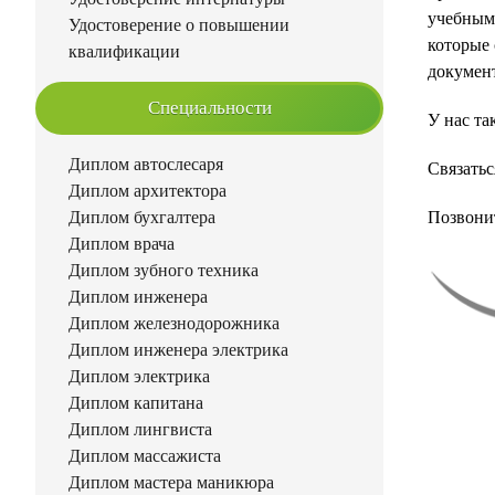
учебным 
Удостоверение о повышении
которые 
квалификации
документ
Специальности
У нас та
Диплом автослесаря
Связать
Диплом архитектора
Диплом бухгалтера
Позвонит
Диплом врача
Диплом зубного техника
Диплом инженера
Диплом железнодорожника
Диплом инженера электрика
Диплом электрика
Диплом капитана
Диплом лингвиста
Диплом массажиста
Диплом мастера маникюра