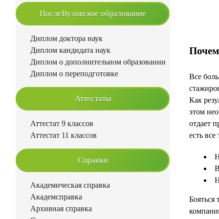
ПослеВузовское образование
Диплом доктора наук
Почем
Диплом кандидата наук
Диплом о дополнительном образовании
Диплом о переподготовке
Все боль
стажиров
Аттестаты
Как резу
этом нео
Аттестат 9 классов
отдает п
Аттестат 11 классов
есть все
Н
Справки
В
Н
Академическая справка
Академсправка
Бояться 
Архивная справка
компани