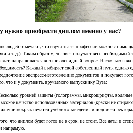
у нужно приобрести диплом именно у нас?
ше людей отмечают, что изучить азы профессии можно с помощь
ки и т. д.). Таким образом, человек получает весь необходимый 
льтат, напрашивается вполне очевидный вопрос. Насколько важны
бходимость? Каждый выбирает свой собственный путь, однако о
редпочтение экспресс-изготовлению документов и покупает гото
 то, что и у документа, вручаемого выпускнику Вуза:
есколько уровней защиты (голограммы, микрошрифты, водяные 
ысокое качество использованных материалов (краски не стирают
аличие мокрых печатей учебного заведения и подписей ректора
того, что диплом будет готов не в срок, не стоит. Все даты и ст
и напрямую.