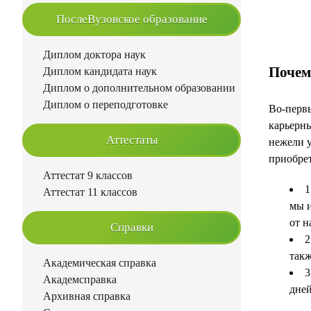
ПослеВузовское образование
Диплом доктора наук
Почем
Диплом кандидата наук
Диплом о дополнительном образовании
Диплом о переподготовке
Во-первы
карьерны
Аттестаты
нежели у
приобрет
Аттестат 9 классов
1
Аттестат 11 классов
мы и
от н
Справки
2
такж
Академическая справка
3
Академсправка
дней
Архивная справка